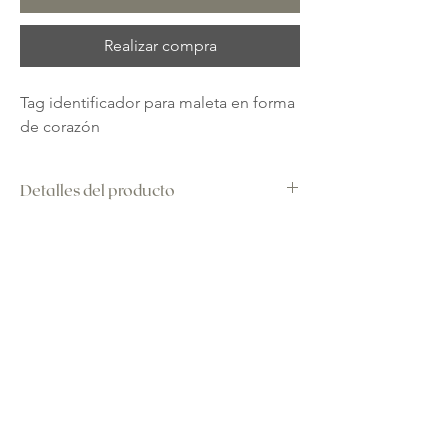
Realizar compra
Tag identificador para maleta en forma
de corazón
Detalles del producto
100% piel
Ventana con espacio para agregar
información como nombre, dirección,
teléfono.
Legal
Social